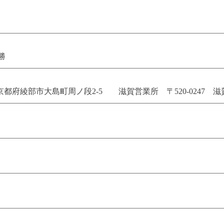
勝
京都府綾部市大島町周ノ段2-5
滋賀営業所
〒520-0247
滋