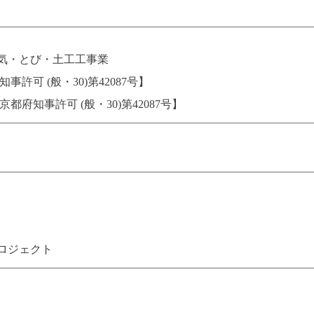
気・とび・土工工事業
事許可 (般・30)第42087号】
都府知事許可 (般・30)第42087号】
ロジェクト